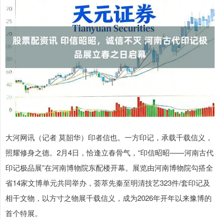
大河网讯（记者 莫韶华）印者信也。一方印记，承载千载信义，
照耀修身之德。2月4日，恰逢立春骨气，“印信昭昭——河南古代
印记极品展”在河南博物院东配楼开幕。展览由河南博物院勾搭全
省14家文博单元共同举办，荟萃先秦至明清技艺323件/套印记及
相干文物，以方寸之物展千载信义，成为2026年开年以来豫博的
首个特展。