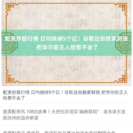
配资炒股行情 日均烧掉5个亿！谷歌这份败家财报 把华尔街王人
给整不会了
股票配资讯 108坊故事丨火把社区现实“融救联助”：老东谈主送
医扶持的温存桥梁‌
股票配资讯 李伟菘、李偲菘作品屡次被选为音综翻唱金曲