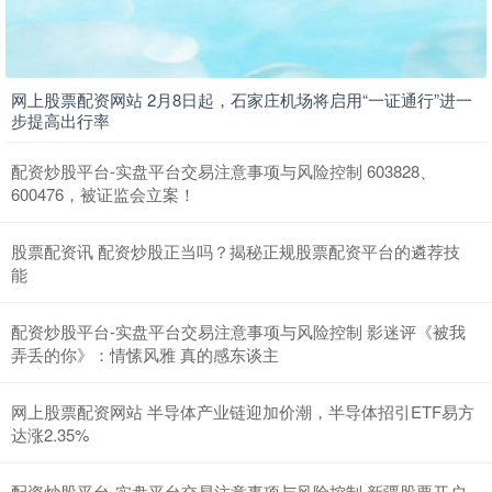
网上股票配资网站 2月8日起，石家庄机场将启用“一证通行”进一
步提高出行率
配资炒股平台-实盘平台交易注意事项与风险控制 603828、
上证综指
3940.04
+39.68
+1.02%
600476，被证监会立案！
股票配资讯 配资炒股正当吗？揭秘正规股票配资平台的遴荐技
能
配资炒股平台-实盘平台交易注意事项与风险控制 影迷评《被我
弄丢的你》：情愫风雅 真的感东谈主
网上股票配资网站 半导体产业链迎加价潮，半导体招引ETF易方
深证成指
14311.01
+200.89
+1.42%
达涨2.35%
配资炒股平台-实盘平台交易注意事项与风险控制 新疆股票开户