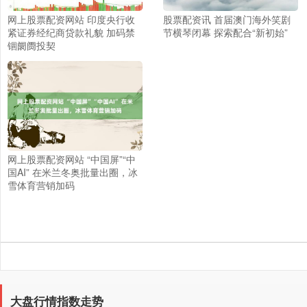
网上股票配资网站 印度央行收
股票配资讯 首届澳门海外笑剧
紧证券经纪商贷款礼貌 加码禁
节横琴闭幕 探索配合“新初始”
锢阛阓投契
上证综指
3940.04
+39.68
+1.02%
网上股票配资网站 “中国屏”“中
国AI” 在米兰冬奥批量出圈，冰
雪体育营销加码
深证成指
14311.01
+200.89
+1.42%
大盘行情指数走势