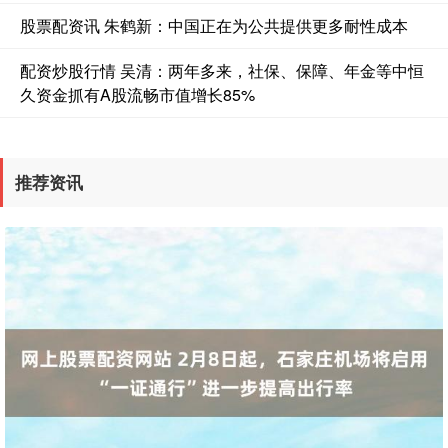
股票配资讯 朱鹤新：中国正在为公共提供更多耐性成本
配资炒股行情 吴清：两年多来，社保、保障、年金等中恒
久资金抓有A股流畅市值增长85%
国债指数
推荐资讯
229.69
+0.10
+0.04%
期指IC0
7877.80
+164.40
+2.13%