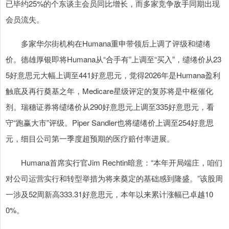
已毕约25%的个东谈主会员同比增长，而多家竞争敌手同期出现
会员流失。
多家华尔街机构在Humana重申带领后上调了评级和缱绻
价。德雄厚银即将Humana从“合手有”上调至“买入”，缱绻价从23
5好意思元大幅上调至441好意思元，觉得2026年是Humana盈利
触底及再行奠基之年，Medicare星级评定的复苏将是中枢催化
剂。瑞穗证券将缱绻价从290好意思元上调至335好意思元，看
守“跑赢大市”评级。Piper Sandler也将缱绻价上调至254好意思
元，细目公司第一季度超预期的医疗赔付率进展。
Humana首席实行官Jim Rechtin暗意：“本年开局端庄，咱们
对公司运营实行和转型举措为将来奠定的基础感到隆盛。”该股周
一涉及52周新高333.31好意思元，本年以来累计涨幅已卓越10
0%。