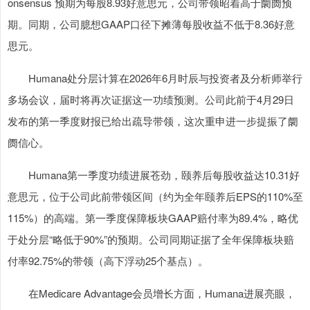
onsensus 预期为每股8.93好意思元，公司带领昭着高于阛阓预
期。同期，公司臆想GAAP口径下摊薄每股收益不低于8.36好意
思元。
Humana处分层计算在2026年6月时辰与投资者及分析师举行
多场会议，届时将再次证据这一功绩预测。公司此前于4月29日
发布的第一季度财报已给出疏导带领，这次重申进一步提振了阛
阓信心。
Humana第一季度功绩进展苍劲，颐养后每股收益达10.31好
意思元，位于公司此前带领区间（约为全年颐养后EPS的110%至
115%）的高端。第一季度保障板块GAAP赔付率为89.4%，略优
于处分层“略低于90%”的预期。公司同期证据了全年保障板块赔
付率92.75%的带领（高下浮动25个基点）。
在Medicare Advantage会员增长方面，Humana进展亮眼，