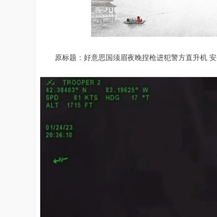
原标题：好意思国须眉夜晚捏枪进犯警方直升机 安