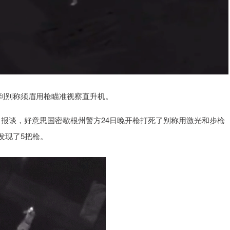
别称须眉用枪瞄准视察直升机。
日报谈，好意思国密歇根州警方24日晚开枪打死了别称用激光和步枪
发现了5把枪。