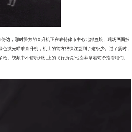
分傍边，那时警方的直升机正在底特律市中心北部盘旋。现场画面披
绿色激光瞄准直升机，机上的警方很快注意到了这极少。过了霎时，
多枪。视频中不错听到机上的飞行员说“他卤莽拿着蛇矛指着咱们。