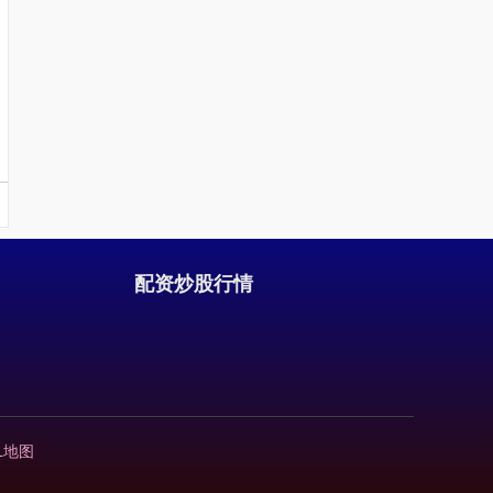
国债指数
229.61
+0.01
+0.01%
配资炒股行情
期指IC0
7793.40
+80.00
+1.04%
L地图