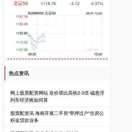
创业板指
3573.20
+57.64
+1.64%
热点资讯
网上股票配资网站 造价堪比高铁2-3倍 磁悬浮
列车经济账如何算
股票配资讯 海南开展二手房“带押过户”住房公
积金贷款业务
基金指数
7235.10
+5.30
+0.07%