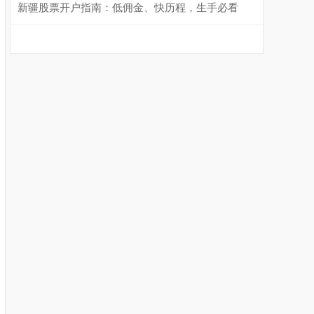
新疆股票开户指南：低佣金、快历程，生手必看
沪深300
4690.31
+39.00
+0.84%
北证50
1118.67
-4.21
-0.38%