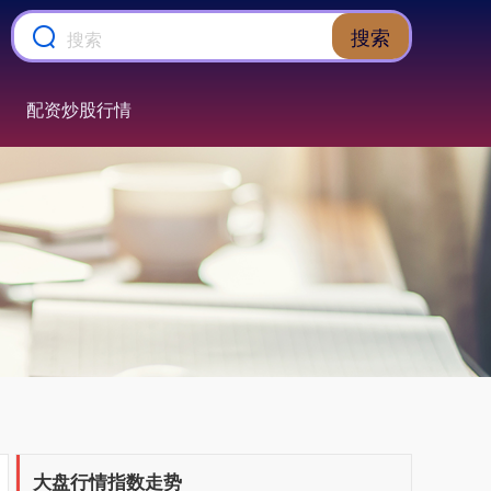
搜索
配资炒股行情
上证综指
3911.32
+10.96
+0.28%
深证成指
14256.14
+146.02
+1.03%
大盘行情指数走势