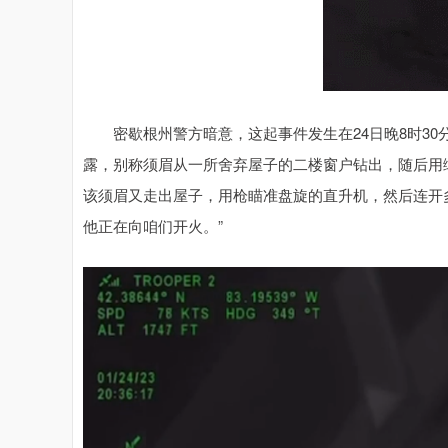
密歇根州警方暗意，这起事件发生在24日晚8时30
露，别称须眉从一所舍弃屋子的二楼窗户钻出，随后用
该须眉又走出屋子，用枪瞄准盘旋的直升机，然后连开
他正在向咱们开火。”