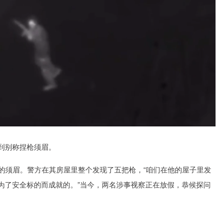
到别称捏枪须眉。
须眉。警方在其房屋里整个发现了五把枪，“咱们在他的屋子里发
为了安全标的而成就的。”当今，两名涉事视察正在放假，恭候探问