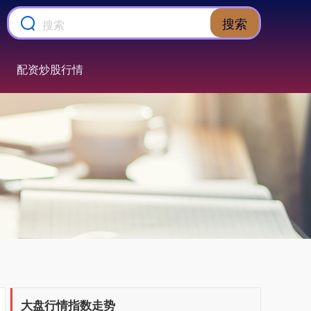
搜索
配资炒股行情
上证综指
3940.04
+39.68
+1.02%
大盘行情指数走势