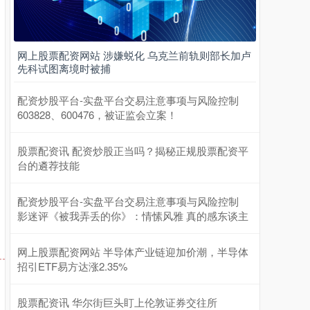
网上股票配资网站 涉嫌蜕化 乌克兰前轨则部长加卢
先科试图离境时被捕
配资炒股平台-实盘平台交易注意事项与风险控制
603828、600476，被证监会立案！
上证综指
3940.04
+39.68
+1.02%
股票配资讯 配资炒股正当吗？揭秘正规股票配资平
台的遴荐技能
配资炒股平台-实盘平台交易注意事项与风险控制
影迷评《被我弄丢的你》：情愫风雅 真的感东谈主
网上股票配资网站 半导体产业链迎加价潮，半导体
招引ETF易方达涨2.35%
深证成指
14311.01
+200.89
+1.42%
股票配资讯 华尔街巨头盯上伦敦证券交往所