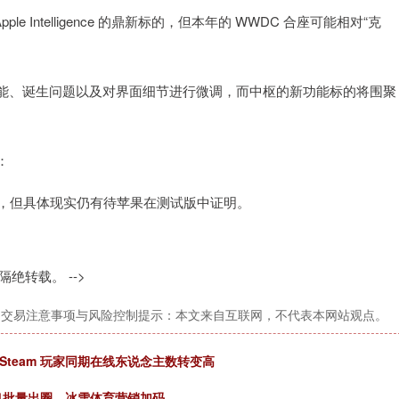
e Intelligence 的鼎新标的，但本年的 WWDC 合座可能相对“克
能、诞生问题以及对界面细节进行微调，而中枢的新功能标的将围聚
：
符号，但具体现实仍有待苹果在测试版中证明。
隔绝转载。 -->
台交易注意事项与风险控制提示：本文来自互联网，不代表本网站观点。
team 玩家同期在线东说念主数转变高
冬奥批量出圈，冰雪体育营销加码