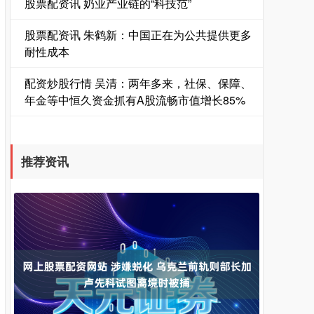
股票配资讯 奶业产业链的“科技范”
股票配资讯 朱鹤新：中国正在为公共提供更多
耐性成本
配资炒股行情 吴清：两年多来，社保、保障、
年金等中恒久资金抓有A股流畅市值增长85%
国债指数
229.69
+0.10
+0.04%
推荐资讯
期指IC0
7877.80
+164.40
+2.13%