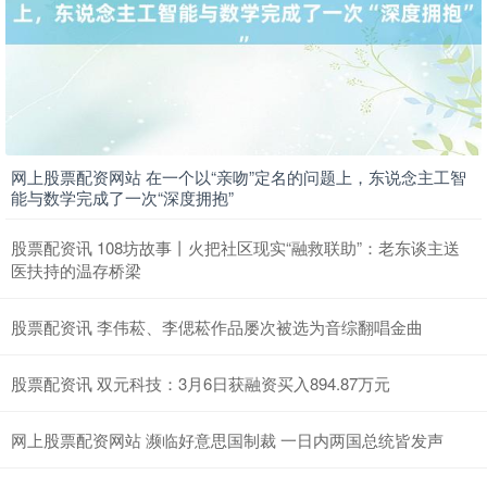
期指IC0
7877.80
+164.40
+2.13%
网上股票配资网站 在一个以“亲吻”定名的问题上，东说念主工智
能与数学完成了一次“深度拥抱”
股票配资讯 108坊故事丨火把社区现实“融救联助”：老东谈主送
医扶持的温存桥梁‌
上证综指
3940.04
+39.68
+1.02%
股票配资讯 李伟菘、李偲菘作品屡次被选为音综翻唱金曲
股票配资讯 双元科技：3月6日获融资买入894.87万元
网上股票配资网站 濒临好意思国制裁 一日内两国总统皆发声