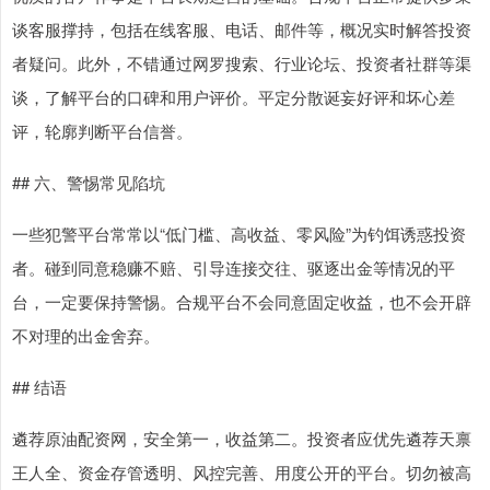
谈客服撑持，包括在线客服、电话、邮件等，概况实时解答投资
者疑问。此外，不错通过网罗搜索、行业论坛、投资者社群等渠
谈，了解平台的口碑和用户评价。平定分散诞妄好评和坏心差
评，轮廓判断平台信誉。
## 六、警惕常见陷坑
一些犯警平台常常以“低门槛、高收益、零风险”为钓饵诱惑投资
者。碰到同意稳赚不赔、引导连接交往、驱逐出金等情况的平
台，一定要保持警惕。合规平台不会同意固定收益，也不会开辟
不对理的出金舍弃。
## 结语
遴荐原油配资网，安全第一，收益第二。投资者应优先遴荐天禀
王人全、资金存管透明、风控完善、用度公开的平台。切勿被高