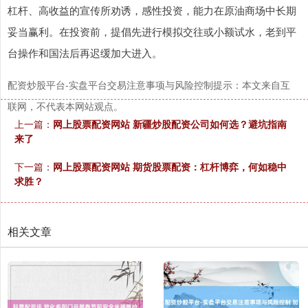
杠杆、高收益的宣传所劝诱，感性投资，能力在原油商场中长期
妥当赢利。在投资前，提倡先进行模拟交往或小额试水，老到平
台操作和国法后再迟缓加大进入。
配资炒股平台-实盘平台交易注意事项与风险控制提示：本文来自互
联网，不代表本网站观点。
上一篇：
网上股票配资网站 新疆炒股配资公司如何选？避坑指南
来了
下一篇：
网上股票配资网站 期货股票配资：杠杆博弈，何如稳中
求胜？
相关文章