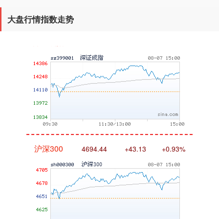
大盘行情指数走势
深证成指
14311.01
+200.89
+1.42%
沪深300
4694.44
+43.13
+0.93%