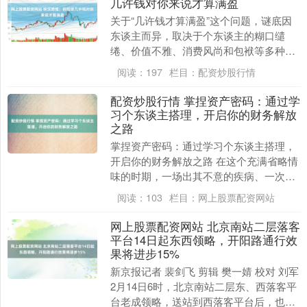
几许钱对你来说才算满盈
关于“几许钱才算满盈”这个问题，谜底因
东谈主而异，取决于个东谈主的糊口缱
绻、价值不雅、消费风尚和包袱等多种身
分。 以下是一些常见的研讨角度： 图片
阅读：
197
栏目：
配资炒股行情
基本糊口保险....
配资炒股行情 掌捏资产密码：通过学
习个东谈主搭理，开启你的财务解放
之路
掌捏资产密码：通过学习个东谈主搭理，
开启你的财务解放之路 在这个充满省略情
味的时期，一场出其不意的疾病、一次行
业颠簸或一个家庭变故，齐可能让莫得财
阅读：
103
栏目：
网上股票配资网站
务准备的东谈主....
网上股票配资网站 北京南站二层落客
平台14日起东西领略，开阳路通行效
果将进步15%
新京报记者 裴剑飞 剪辑 樊一婧 校对 刘军
2月14日6时，北京南站二层东、西落客平
台老成领略，送站到西落客平台后，也可