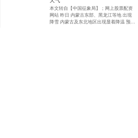
本文转自【中国征象局】；网上股票配资
网站 昨日 内蒙古东部、黑龙江等地 出现
降雪 内蒙古及东北地区出现显着降温 预
测，15日至16日 寒潮接续影响中东部地区
阅读：
170
栏目：
股票配资讯
带....
网上股票配资网站 涉嫌蜕化 乌克兰
前轨则部长加卢先科试图离境时被捕
上证综指
3966.59
+26.56
+0.67%
△加卢先科（府上图） 当地时辰15日，乌
克兰国度反蜕化局通报称，今日，涉动力
蜕化案的乌克兰前轨则部长加卢先科在试
图离境时被拘捕。 现在，乌克兰国度反蜕
阅读：
113
栏目：
网上股票配资网站
化局正在按....
深证成指
14316.96
+5.95
+0.04%
大盘行情指数走势