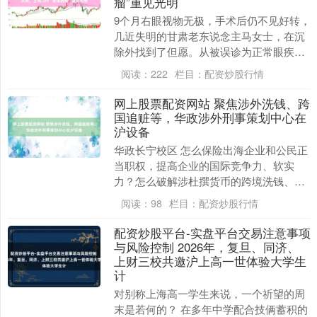
瘤”重见光明
9个月右眼视物无极，手术后仍不见好转，
几近失明的甘肃老东说念主马女士，在沉
除外找到了但愿。从被误诊为正常眼疾，
到确诊颅内肿瘤压迫视神经，她当先两千
阅读：
222
栏目：
配资炒股行情
多公里奔赴上海....
网上股票配资网站 聚焦涉外洗钱、跨
国追赃等，华政涉外刑事策划中心在
沪设备
华政长宁校区 怎么保险出海企业和公民正
当职权，提高企业的国际竞争力、软实
力？怎么破解涉杜撰货币的跨境洗钱、外
洋钞票追回不毛？这些都是当今司法实际
阅读：
98
栏目：
配资炒股行情
中亟待策划的重心....
配资炒股平台-实盘平台交易注意事项
与风险控制 2026年，复旦、同济、
上财三校共邀沪上高一世体验大学生
计
对别称上海高一学生来说，一个祈望的周
末是若何的？ 在多年中学配合技俩蓄积的