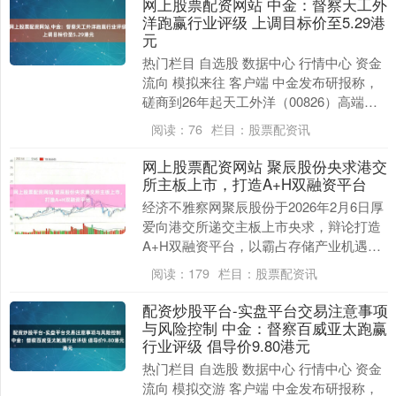
网上股票配资网站 中金：督察天工外
洋跑赢行业评级 上调目标价至5.29港
元
热门栏目 自选股 数据中心 行情中心 资金
流向 模拟来往 客户端 中金发布研报称，
磋商到26年起天工外洋（00826）高端材
料或将握续放量，鼓吹公司从工模具钢
阅读：
76
栏目：
股票配资讯
龙....
网上股票配资网站 聚辰股份央求港交
所主板上市，打造A+H双融资平台
经济不雅察网聚辰股份于2026年2月6日厚
爱向港交所递交主板上市央求，辩论打造
A+H双融资平台，以霸占存储产业机遇。
这一事件可能升迁公司估值预期和流动性
阅读：
179
栏目：
股票配资讯
关心度。....
配资炒股平台-实盘平台交易注意事项
与风险控制 中金：督察百威亚太跑赢
行业评级 倡导价9.80港元
热门栏目 自选股 数据中心 行情中心 资金
流向 模拟交游 客户端 中金发布研报称，