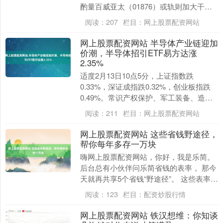
酌量百威亚太（01876）或轨则加大干
与，下调26年EBITDA7.1%至15....
阅读：
207
栏目：
网上股票配资网站
网上股票配资网站 半导体产业链迎加
价潮，半导体招引ETF易方达涨
2.35%
适度2月13日10点5分，上证指数跌
0.33%，深证成指跌0.32%，创业板指跌
0.49%。常识产权保护、军工装备、造纸
等板块涨幅居前。 ETF方面，半导体招
阅读：
211
栏目：
网上股票配资网站
引....
网上股票配资网站 这些省钱野途径，
帮你每年多存一万块
嗨网上股票配资网站，你好，我是乐简。
后台总有小伙伴问乐简省钱的表率， 那今
天就再共享5个省钱“野途径”。 这些表率能
够不够光鲜，但乐简以为， 它们是对糊口
阅读：
123
栏目：
配资炒股行情
实质....
网上股票配资网站 铁汉想维：你知谈