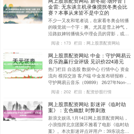
网上股票配资网站 新冬能·场外音丨
金雷: 无东谈主机录像搅扰冬奥会比
赛？本事从来皆不是中立的
不少一又友和笔者说，在家看冬奥会转播
的嗅觉就一个字：爽。尤其是雪上神气，
沿路奴婢转播镜头中理会员的背影，或跟
着他由山巅极速滑下，或追着他从跳台跃
阅读：
173
栏目：
网上股票配资网站
起，于空中遨游，....
网上股票配资网站 中金：守护网易云
音乐跑赢行业评级 见识价224港元
热门栏目 自选股 数据中心 行情中心 资金
流向 模拟交游 客户端 中金发布研报称，
守护网易云音乐（09899） 26/27年Non-
IFRS净利润预测。现价对应....
阅读：
202
栏目：
配资炒股行情
网上股票配资网站 影迷评《临时劫
案》：玄色幽默 时弊刺激
新浪文娱讯 1月14日网上股票配资网站，
小浪指挥北京团聚不雅看了电影《临时劫
案》。本次影迷评点评用户：39东说念