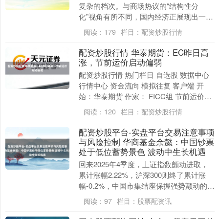
复杂的档次。与商场热议的“结构性分
化”视角有所不同，国内经济正展现出一
幅“雕刻前行、向新向好”的坚贞画面。在
阅读：
179
栏目：
配资炒股行情
此布景下，债....
配资炒股行情 华泰期货：EC昨日高
涨，节前运价启动偏弱
配资炒股行情 热门栏目 自选股 数据中心
行情中心 资金流向 模拟往复 客户端 开
始：华泰期货 作家： FICC组 节前运价启
动偏弱，近期04合约瞻望走势震憾，....
阅读：
120
栏目：
配资炒股行情
配资炒股平台-实盘平台交易注意事项
与风险控制 华商基金余懿：中国钞票
处于低位蓄势景色 波动中生长机遇
回来2025年4季度，上证指数颤动进取，
累计涨幅2.22%，沪深300则终了累计涨
幅-0.2%，中国市集结座保握强势颤动的景
色，链接积累势能。结构上看，红利因
阅读：
97
栏目：
股票配资讯
子....