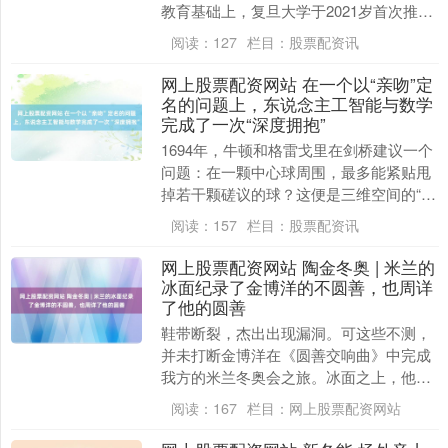
教育基础上，复旦大学于2021岁首次推
出“周末学堂——复旦大学拔尖学科高中先
阅读：
127
栏目：
股票配资讯
修筹画”，....
网上股票配资网站 在一个以“亲吻”定
名的问题上，东说念主工智能与数学
完成了一次“深度拥抱”
1694年，牛顿和格雷戈里在剑桥建议一个
问题：在一颗中心球周围，最多能紧贴甩
掉若干颗磋议的球？这便是三维空间的“亲
吻数问题”。 牛顿以为谜底是12，格雷戈
阅读：
157
栏目：
股票配资讯
里则以....
网上股票配资网站 陶金冬奥 | 米兰的
冰面纪录了金博洋的不圆善，也周详
了他的圆善
鞋带断裂，杰出出现漏洞。可这些不测，
并未打断金博洋在《圆善交响曲》中完成
我方的米兰冬奥会之旅。冰面之上，他依
旧保抓着克制而专注的样子，把一场并不
阅读：
167
栏目：
网上股票配资网站
圆善的比赛，滑成....