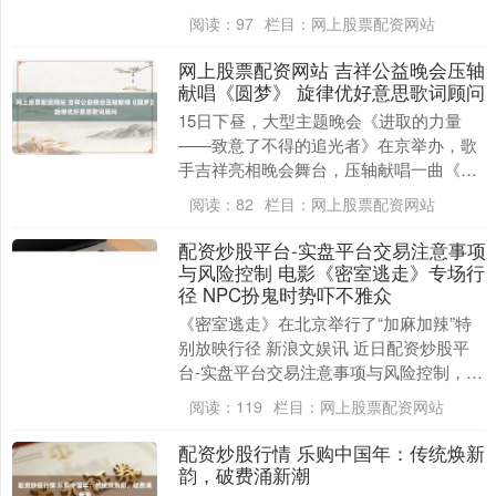
主；打分用户38东说念主；综合评分：9.5
阅读：
97
栏目：
网上股票配资网站
分。无....
网上股票配资网站 吉祥公益晚会压轴
献唱《圆梦》 旋律优好意思歌词顾问
15日下昼，大型主题晚会《进取的力量
——致意了不得的追光者》在京举办，歌
手吉祥亮相晚会舞台，压轴献唱一曲《圆
梦》。 本日，平何在晚会压轴篇章“报国
阅读：
82
栏目：
网上股票配资网站
兴农·振兴进取....
配资炒股平台-实盘平台交易注意事项
与风险控制 电影《密室逃走》专场行
径 NPC扮鬼时势吓不雅众
《密室逃走》在北京举行了“加麻加辣”特
别放映行径 新浪文娱讯 近日配资炒股平
台-实盘平台交易注意事项与风险控制，电
影《密室逃走》在北京举行了“加麻加
阅读：
119
栏目：
网上股票配资网站
辣”特别放映....
配资炒股行情 乐购中国年：传统焕新
韵，破费涌新潮