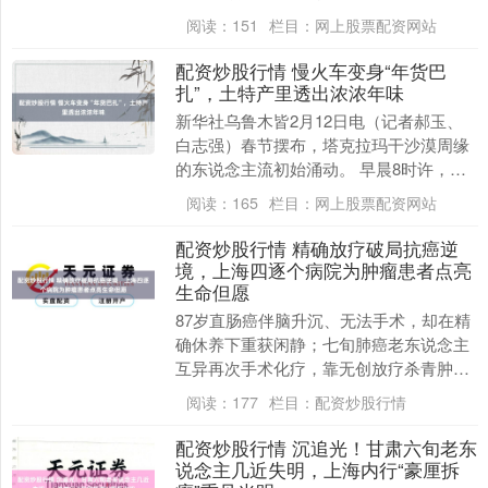
驶向东落客平台，从马家堡东路和幸福路
阅读：
151
栏目：
网上股票配资网站
驶....
配资炒股行情 慢火车变身“年货巴
扎”，土特产里透出浓浓年味
新华社乌鲁木皆2月12日电（记者郝玉、
白志强）春节摆布，塔克拉玛干沙漠周缘
的东说念主流初始涌动。 早晨8时许，南
疆曙光未醒，地面千里寂。和田火车站
阅读：
165
栏目：
网上股票配资网站
内，却是另一番....
配资炒股行情 精确放疗破局抗癌逆
境，上海四逐个病院为肿瘤患者点亮
生命但愿
87岁直肠癌伴脑升沉、无法手术，却在精
确休养下重获闲静；七旬肺癌老东说念主
互异再次手术化疗，靠无创放疗杀青肿瘤
透顶消失……在上海四逐个病院肿瘤中
阅读：
177
栏目：
配资炒股行情
心，一个个绝境逢....
配资炒股行情 沉追光！甘肃六旬老东
说念主几近失明，上海内行“豪厘拆