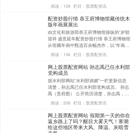
周边，走进山东任何一个年货大集，服
阅读：
139
栏目：
股票配资讯
装....
配资炒股行情 恭王府博物馆藏传统木
版年画展展出
由文化和旅游部恭王府博物馆操纵的“岁朝
迎祥 盛意延年配资炒股行情 恭王府博物馆
从馆藏年画中甄选百余幅杰作，以“年画过
年”为主题，通过“瑞彩临门”“迎祥纳
阅读：
136
栏目：
股票配资讯
福”“岁....
网上股票配资网站 孙志禹已任水利部
党构成员
据水利部网站“水利部谀媚”一栏更新信息
清楚，孙志禹已任水利部党构成员。 孙志
禹（贵府图） 公开简历清楚，孙志禹，
1968年5月降生，商榷生学历，工学博士
阅读：
208
栏目：
股票配资讯
学位，中....
网上股票配资网站 假期第一天的你在
返乡路上了吗？醒目大雾天气！寒潮
给这些地区带来大风、降温、灰暗雪
天气