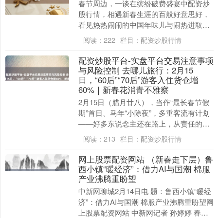
春节周边，一谈在缤纷破费盛宴中配资炒
股行情，相遇新春生涯的百般好意思好，
看见热热闹闹的中国年味儿与闹热进取的
破费活力。 福建南靖：兰花热销迎新春 春
阅读：
222
栏目：
配资炒股行情
节周边，福建....
配资炒股平台-实盘平台交易注意事项
与风险控制 去哪儿旅行：2月15
日，“60后”“70后”游客入住货仓增
60%｜新春花消青不雅察
2月15日（腊月廿八），当作“最长春节假
期”首日、马年“小除夜”，多重客流有计划
——好多东说念主还在路上，从责任的城
市赶往家的标的；而一批“60后”“70后”游....
阅读：
213
栏目：
配资炒股行情
网上股票配资网站 （新春走下层）鲁
西小镇“暖经济”：借力AI与国潮 棉服
产业沸腾重盼望
中新网聊城2月14日电 题：鲁西小镇“暖经
济”：借力AI与国潮 棉服产业沸腾重盼望网
上股票配资网站 中新网记者 孙婷婷 春节