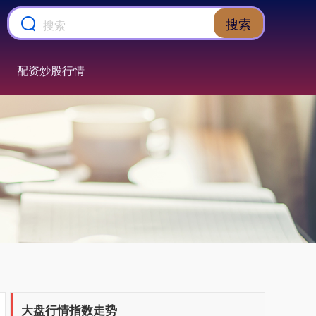
搜索
配资炒股行情
上证综指
3940.04
+39.68
+1.02%
深证成指
14311.01
+200.89
+1.42%
大盘行情指数走势