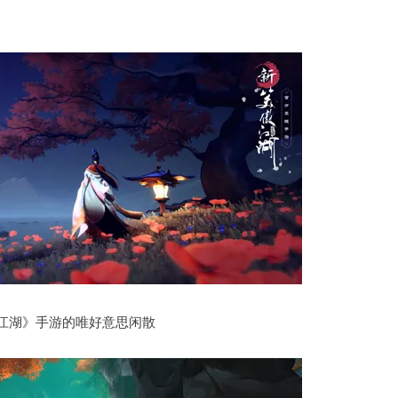
江湖》手游的唯好意思闲散