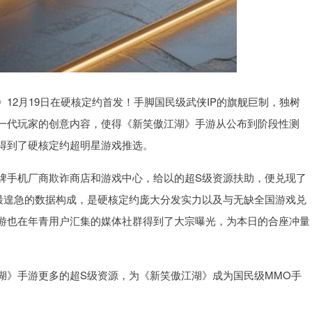
12月19日在硬核定约首发！手脚国民级武侠IP的旗舰巨制，独树
一代玩家的创意内容，使得《新笑傲江湖》手游从公布到阶段性测
得到了硬核定约超明星游戏推选。
牌手机厂商欺诈商店和游戏中心，给以的超S级资源扶助，便兑现了
日最遑急的数据构成，是硬核定约庞大分发实力以及与无缺全国游戏兑
游也在年青用户汇集的媒体社群得到了大宗曝光，为本日的合座冲量
湖》手游更多的超S级资源，为《新笑傲江湖》成为国民级MMO手