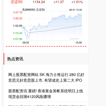
创业板指
3563.12
+47.56
+1.35%
热点资讯
网上股票配资网站 SK 海力士将运行 280 亿好
意思元好意思股上市, 有望成史上第二大 IPO
股票配资讯 重磅! 香港黄金算帐系统明日上线
基金指数
7242.10
+12.30
+0.17%
现货金回测4120风险骤增