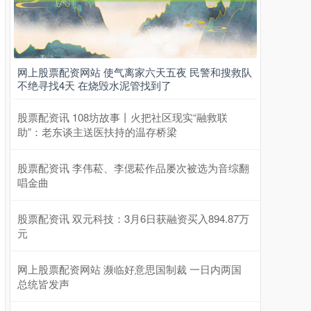
网上股票配资网站 使气离家六天五夜 民警和搜救队
不绝寻找4天 在烧毁水泥管找到了
上证综指
3940.04
+39.68
+1.02%
股票配资讯 108坊故事丨火把社区现实“融救联
助”：老东谈主送医扶持的温存桥梁‌
股票配资讯 李伟菘、李偲菘作品屡次被选为音综翻
唱金曲
股票配资讯 双元科技：3月6日获融资买入894.87万
元
深证成指
14311.01
+200.89
+1.42%
网上股票配资网站 濒临好意思国制裁 一日内两国
总统皆发声