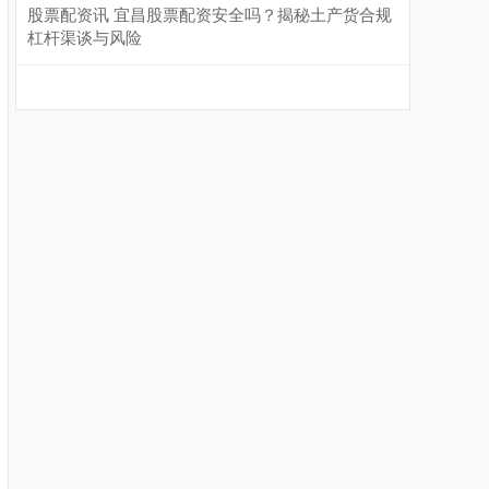
股票配资讯 宜昌股票配资安全吗？揭秘土产货合规
杠杆渠谈与风险
沪深300
4694.44
+43.13
+0.93%
北证50
1134.24
+11.37
+1.01%