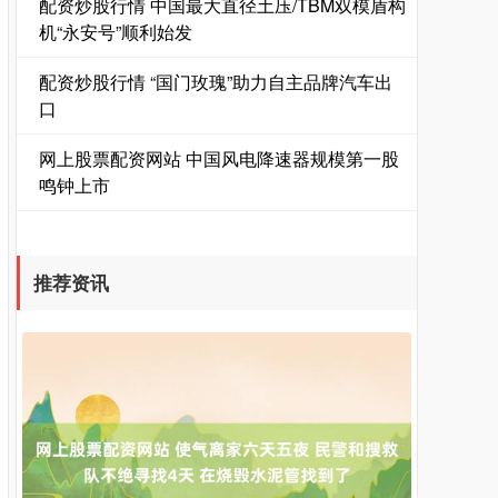
配资炒股行情 中国最大直径土压/TBM双模盾构
机“永安号”顺利始发
配资炒股行情 “国门玫瑰”助力自主品牌汽车出
口
网上股票配资网站 中国风电降速器规模第一股
国债指数
229.69
+0.10
+0.04%
鸣钟上市
推荐资讯
期指IC0
7877.80
+164.40
+2.13%