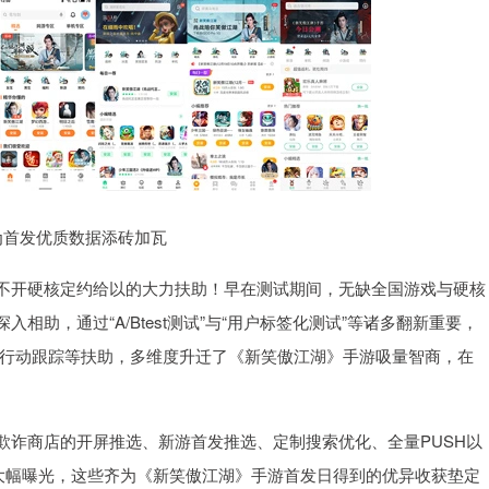
为首发优质数据添砖加瓦
不开硬核定约给以的大力扶助！早在测试期间，无缺全国游戏与硬核
助，通过“A/Btest测试”与“用户标签化测试”等诸多翻新重要，
与行动跟踪等扶助，多维度升迁了《新笑傲江湖》手游吸量智商，在
欺诈商店的开屏推选、新游首发推选、定制搜索优化、全量PUSH以
大幅曝光，这些齐为《新笑傲江湖》手游首发日得到的优异收获垫定