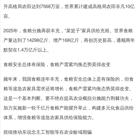
升高格局农田达到7568万亩，世界累计建成高格局农田非凡10亿
亩。
2025年，食粮分娩再获丰充，“菜篮子”家具供给充裕。世界食粮
产量达到了14298亿斤、增产168亿斤，再创历史新高，通顺两年
默契在1.4万亿斤以上。
食粮安全总体有保险，食粮产需紧均衡态势莫得改变
频年来，我国食粮连年丰充，食粮安全总体上是有保险的，但食
粮等遑急农家具需求还将增长，食粮产需紧均衡态势莫得改变。
这是一个基本判断。要不绝在提高农业概括分娩能力荆棘功夫，
加力实施新一轮千亿斤食粮产能擢升举止，构建多元化食品供给
体系，增强食粮等遑急农家具供给保险能力。
抓续推动东说念主工智能等在农业畛域期骗