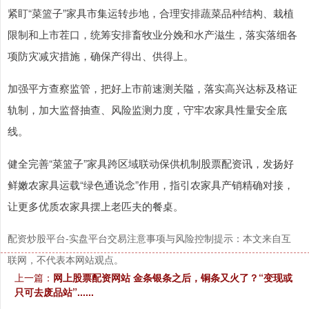
紧盯“菜篮子”家具市集运转步地，合理安排蔬菜品种结构、栽植
限制和上市茬口，统筹安排畜牧业分娩和水产滋生，落实落细各
项防灾减灾措施，确保产得出、供得上。
加强平方查察监管，把好上市前速测关隘，落实高兴达标及格证
轨制，加大监督抽查、风险监测力度，守牢农家具性量安全底
线。
健全完善“菜篮子”家具跨区域联动保供机制股票配资讯，发扬好
鲜嫩农家具运载“绿色通说念”作用，指引农家具产销精确对接，
让更多优质农家具摆上老匹夫的餐桌。
配资炒股平台-实盘平台交易注意事项与风险控制提示：本文来自互
联网，不代表本网站观点。
上一篇：
网上股票配资网站 金条银条之后，铜条又火了？“变现或
只可去废品站”......