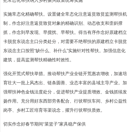
实施常态化精确帮扶。设置健全常态化注意返贫致贫监测帮扶机
制，作念好注意返贫致贫对象的精确识别、动态收支和歪斜撑
抓，作念到早发现、早搅扰、早帮扶。得当有序作念好原建档立
卡脱贫东说念主口分类处分，对需要不绝帮扶的原建档立卡脱贫
东说念主口按照“缺什么、补什么”实施针对性帮扶。加强信息化
建筑，提高监测帮扶精确性时效性。
强化开荒式帮扶举措。推动帮扶产业全链开荒惠农增收，加速培
育壮大一批上风杰出、链条圆善、业态丰富的县域主导产业。加
强帮扶神色金钱法度处分，促进帮扶产业提质增效、金钱抓续发
扬作用。充分用好东西部劳务配合、行状帮扶车间、乡村公益性
岗亭、乡村工匠培育等渠说念，擢升行状帮扶质效。
切实作念好春节期间“菜篮子”家具稳产保供