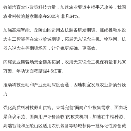
效能培育农业政策科技力量，加速农业要道中枢手艺攻关，我国
农业科技逾越孝顺率在2025年非凡64%。
加强高端智能、丘陵山区适用农机装备研发期骗。抓续推动东说
念主工智能等在农业畛域期骗，拓展无东说念主机、物联网、机
器东说念主等期骗场景，让分娩更精确、更高效。
闪耀农业期骗场景全链条拓展，农用无东说念主机保有量非凡30
万架、年功课面积蹧蹋4.6亿亩。
推动科技更动和产业更动深度会通，因地制宜发展农业新质分娩
力
强化高质料科技截止供给。束缚完善“面向产业搜集需求、面向场
景商议示范、面向用户评价验收”的攻关机制，加速在中枢种源、
高端智能和丘陵山区适用农机装备等畛域获得一批标记性原创截