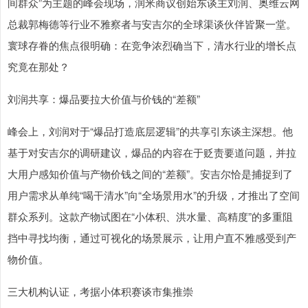
间群众”为主题的峰会现场，润米商议创始东谈主刘润、奥维云网
总裁郭梅德等行业不雅察者与安吉尔的全球渠谈伙伴皆聚一堂。
寰球存眷的焦点很明确：在竞争浓烈确当下，清水行业的增长点
究竟在那处？
刘润共享：爆品要拉大价值与价钱的“差额”
峰会上，刘润对于“爆品打造底层逻辑”的共享引东谈主深想。他
基于对安吉尔的调研建议，爆品的内容在于贬责要道问题，并拉
大用户感知价值与产物价钱之间的“差额”。安吉尔恰是捕捉到了
用户需求从单纯“喝干清水”向“全场景用水”的升级，才推出了空间
群众系列。这款产物试图在“小体积、洪水量、高精度”的多重阻
挡中寻找均衡，通过可视化的场景展示，让用户直不雅感受到产
物价值。
三大机构认证，考据小体积赛谈市集推崇