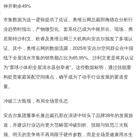
伸开剩余49%
市集数据为这一逻辑提供了佐证。奥维云网总裁郭梅德在分析行
业趋势时指出，产物微型化、套系化已成为中枢所在。现场，弗
若斯特沙利文、欧睿及奥维云网三大机构向安吉尔颁发了多项认
证。其中，奥维云网的数据流露，2025年安吉尔空间群众在中国
线下全屋清水市集的销售额占比为65.95%。沙利文更是将其认证
为“寰球小体积全屋清水器创举者”。这些数据标明，通过技能重
构贬责家庭装配空间痛点，确乎成为了动手行业发展的要道变
量。
冲破三大瓶颈，布局全场景生态
安吉尔集团董事长兼总裁孔那在演讲中转头了品牌38年的发展旅
途，并建议行业迈向更大范畴需冲破剖析、技能与轨范三大瓶
颈。明天的竞争将不再局限于硬件参数，而是全场景健康用水生