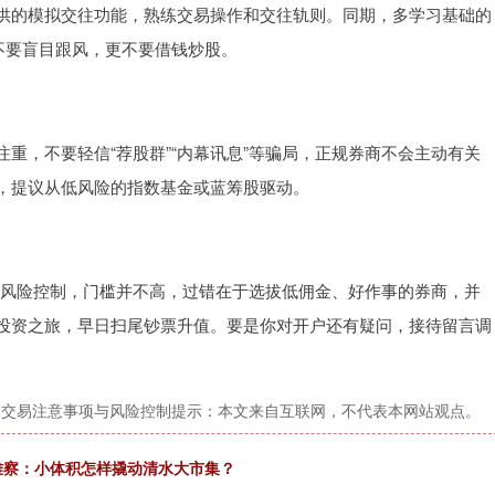
供的模拟交往功能，熟练交易操作和交往轨则。同期，多学习基础的
不要盲目跟风，更不要借钱炒股。
重，不要轻信“荐股群”“内幕讯息”等骗局，正规券商不会主动有关
，提议从低风险的指数基金或蓝筹股驱动。
与风险控制，门槛并不高，过错在于选拔低佣金、好作事的券商，并
投资之旅，早日扫尾钞票升值。要是你对开户还有疑问，接待留言调
台交易注意事项与风险控制提示：本文来自互联网，不代表本网站观点。
不雅察：小体积怎样撬动清水大市集？