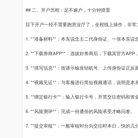
## 二、开户历程：足不逾户，十分钟措置
目下开户一经不需要跑营业厅了，全程线上操作，非常
1. **准备材料**：本东说念主二代身份证、一张本
2. **下载券商APP**：选拔好券商后，下载其官方APP
3. **填写信息**：按请示输发轫机号、上传身份证正
4. **视频见证**：与客服进行简短视频通话，说明是
5. **绑定银行卡**：输入银行卡号，开荒交往密码和资
6. **风险测评**：完成一份通俗的风险承受才略问卷。
7. **提交审核**：一般审核时分为交往时本日，快的