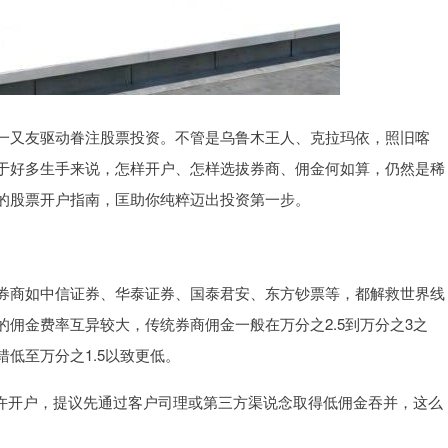
一又友驱动眷注股票投资。不管是乌鲁木王人、克拉玛依，照旧喀
于好多生手来说，怎样开户、怎样选拔券商、佣金何如算，仍然是稀
的股票开户指南，匡助你纯粹迈出投资第一步。
券商如中信证券、华泰证券、国泰君安、东方钞票等，都解救世界线
佣金费率互异较大，传统券商佣金一般在万分之2.5到万分之3之
低至万分之1.5以致更低。
网默许开户，提议先通过客户司理或第三方渠说念取得低佣金吞并，这么