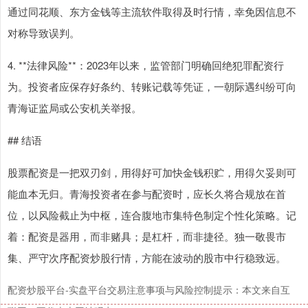
通过同花顺、东方金钱等主流软件取得及时行情，幸免因信息不
对称导致误判。
4. **法律风险**：2023年以来，监管部门明确回绝犯罪配资行
为。投资者应保存好条约、转账记载等凭证，一朝际遇纠纷可向
青海证监局或公安机关举报。
## 结语
股票配资是一把双刃剑，用得好可加快金钱积贮，用得欠妥则可
能血本无归。青海投资者在参与配资时，应长久将合规放在首
位，以风险截止为中枢，连合腹地市集特色制定个性化策略。记
着：配资是器用，而非赌具；是杠杆，而非捷径。独一敬畏市
集、严守次序配资炒股行情，方能在波动的股市中行稳致远。
配资炒股平台-实盘平台交易注意事项与风险控制提示：本文来自互