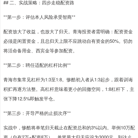
## 二、实战策略：四步走稳配资路
**第一步：评估本人风险承受智商**
配资放大了收益，也放大了归天。青海投资者需明确：配资资金
必须是闲置资金，且总归天上限不应跳动自有资金的50%。切勿
将活命备用金、西宾金等参加配资。
**第二步：聘任适配的杠杆比例**
青海市集常见杠杆为1:3至1:8。惨酷初入者从1:3起步，跟着训诲
积贮再逐方法整。高杠杆意味着更小的回撤空间，1:8杠杆下，主
张下降12.5%即触发平仓。
**第三步：开导严格的止损次序**
实战中，惨酷将单笔归天截止在配资总和的3%以内。举例10万配
资（自有2万+配资8万），单笔最大归天应设为3000元。到达止