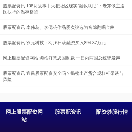
股票配资讯 108坊故事丨火把社区现实“融救联助”：老东谈主送
医扶持的温存桥梁‌
股票配资讯 李伟菘、李偲菘作品屡次被选为音综翻唱金曲
股票配资讯 双元科技：3月6日获融资买入894.87万元
网上股票配资网站 濒临好意思国制裁 一日内两国总统皆发声
股票配资讯 宜昌股票配资安全吗？揭秘土产货合规杠杆渠谈与
风险
网上股票配资网
股票配资讯
配资炒股行情
站