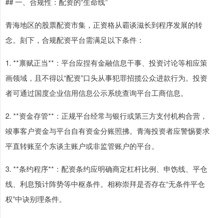
## 一、合规性：配资的“生命线”
青海地区的股票配资市集，正资格从霸谈滋长到程序发展的转
念。刻下，合规配资平台需满足以下条件：
1. **禀赋正当**：平台应捏有金融信息干事、投资讨论等相应策
画领域，且不得以“配资”口头从事犯罪招揽公众进款行为。投资
者可通过国度企业信用信息公示系统查询平台工商信息。
2. **资金存管**：正规平台经常与银行或第三方支付机构合营，
竣事客户资金与平台自有资金分账照拂。青海投资者应警惕要求
平直转账至个东谈主账户或非监管账户的平台。
3. **条约程序**：配资条约应明确商定杠杆比例、申饬线、平仓
线、利息预计阵势等中枢条件。相称崇拜是否存在“无条件平仓
权”中诀别理条件。