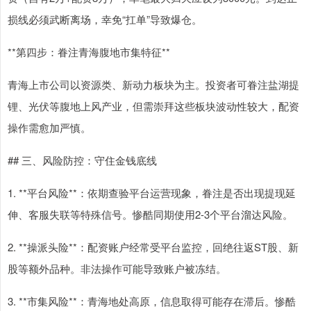
损线必须武断离场，幸免“扛单”导致爆仓。
**第四步：眷注青海腹地市集特征**
青海上市公司以资源类、新动力板块为主。投资者可眷注盐湖提
锂、光伏等腹地上风产业，但需崇拜这些板块波动性较大，配资
操作需愈加严慎。
## 三、风险防控：守住金钱底线
1. **平台风险**：依期查验平台运营现象，眷注是否出现提现延
伸、客服失联等特殊信号。惨酷同期使用2-3个平台溜达风险。
2. **操派头险**：配资账户经常受平台监控，回绝往返ST股、新
股等额外品种。非法操作可能导致账户被冻结。
3. **市集风险**：青海地处高原，信息取得可能存在滞后。惨酷