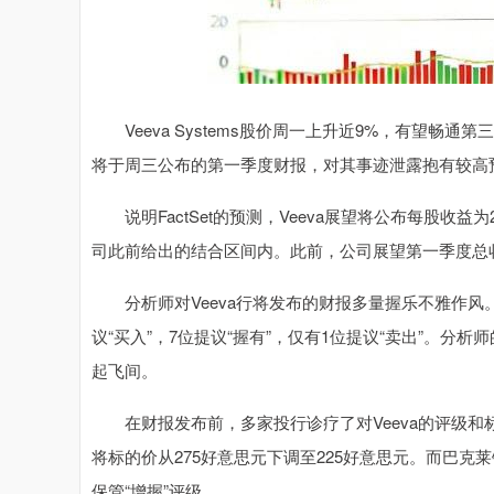
Veeva Systems股价周一上升近9%，有望畅
将于周三公布的第一季度财报，对其事迹泄露抱有较高
说明FactSet的预测，Veeva展望将公布每股收益为
司此前给出的结合区间内。此前，公司展望第一季度总收入
分析师对Veeva行将发布的财报多量握乐不雅作风。
议“买入”，7位提议“握有”，仅有1位提议“卖出”。分析
起飞间。
在财报发布前，多家投行诊疗了对Veeva的评级和标的价
将标的价从275好意思元下调至225好意思元。而巴克莱
保管“增握”评级。