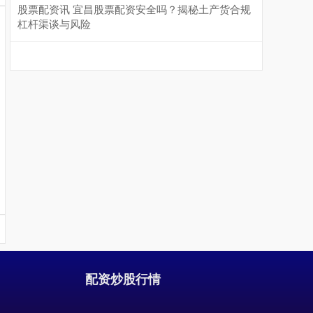
股票配资讯 宜昌股票配资安全吗？揭秘土产货合规
杠杆渠谈与风险
沪深300
4694.44
+43.13
+0.93%
配资炒股行情
北证50
1134.24
+11.37
+1.01%