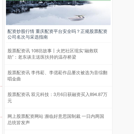
配资炒股行情 重庆配资平台安全吗？正规股票配资
公司名次与采选指南
股票配资讯 108坊故事丨火把社区现实“融救联
助”：老东谈主送医扶持的温存桥梁‌
上证综指
3940.04
+39.68
+1.02%
股票配资讯 李伟菘、李偲菘作品屡次被选为音综翻
唱金曲
股票配资讯 双元科技：3月6日获融资买入894.87万
元
网上股票配资网站 濒临好意思国制裁 一日内两国
总统皆发声
深证成指
14311.01
+200.89
+1.42%