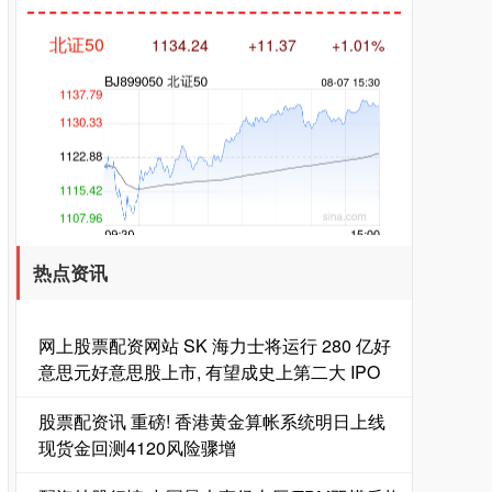
北证50
1134.24
+11.37
+1.01%
创业板指
3563.12
+47.56
+1.35%
热点资讯
网上股票配资网站 SK 海力士将运行 280 亿好
意思元好意思股上市, 有望成史上第二大 IPO
股票配资讯 重磅! 香港黄金算帐系统明日上线
现货金回测4120风险骤增
基金指数
7242.10
+12.30
+0.17%