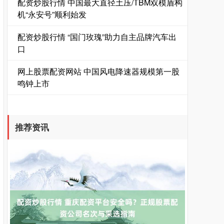
配资炒股行情 中国最大直径土压/TBM双模盾构
机“永安号”顺利始发
配资炒股行情 “国门玫瑰”助力自主品牌汽车出
口
网上股票配资网站 中国风电降速器规模第一股
鸣钟上市
国债指数
229.69
+0.10
+0.04%
推荐资讯
期指IC0
7877.80
+164.40
+2.13%