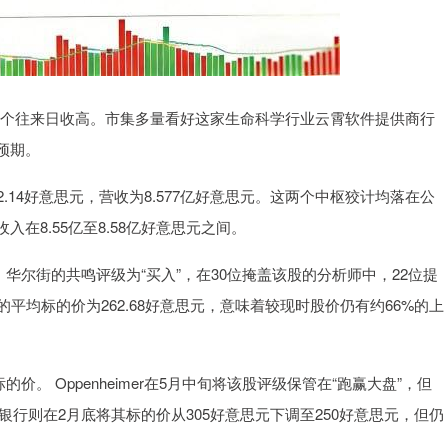
通第三个往来日收高。市集多量看好这家生命科学行业云霄软件提供商行
预期。
2.14好意思元，营收为8.577亿好意思元。这两个中枢狡计均落在公
在8.55亿至8.58亿好意思元之间。
华尔街的共鸣评级为“买入”，在30位掩盖该股的分析师中，22位提
师的平均标的价为262.68好意思元，意味着较现时股价仍有约66%的上
。 Oppenheimer在5月中旬将该股评级保管在“跑赢大盘”，但
银行则在2月底将其标的价从305好意思元下调至250好意思元，但仍