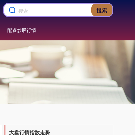
搜索
配资炒股行情
上证综指
3940.04
+39.68
+1.02%
大盘行情指数走势